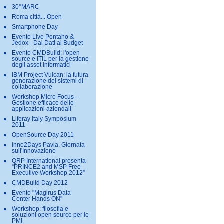
30°MARC
Roma città... Open
Smartphone Day
Evento Live Pentaho &
Jedox - Dai Dati al Budget
Evento CMDBuild: l'open
source e ITIL per la gestione
degli asset informatici
IBM Project Vulcan: la futura
generazione dei sistemi di
collaborazione
Workshop Micro Focus -
Gestione efficace delle
applicazioni aziendali
Liferay Italy Symposium
2011
OpenSource Day 2011
Inno2Days Pavia. Giornata
sull'Innovazione
QRP International presenta
“PRINCE2 and MSP Free
Executive Workshop 2012”
CMDBuild Day 2012
Evento "Magirus Data
Center Hands ON"
Workshop: filosofia e
soluzioni open source per le
PMI