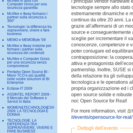
i principali vendor hardware e
McAfee in aula con
Computer Gross per una
tecnologie sempre allo stato 
sicurezza garantita
estremamente dinamiche e mo
McAfee e Itway formano i
partner sulla sicurezza a
continuo da oltre 20 anni. La r
360°
grazie all'affermarsi di un m
Tecnologie: la differenza tra
sopravvivere, vivere e fare
source e conseguentemente a
business
sceglie per incrementare il va
MEMO e MEMOByte '09
conoscenze, competenze e val
McAfee e Itway insieme per
formare i partner sulla
poter coniugare ed equilibrar
sicurezza dei contenuti
contrapposizione: la coopera
McAfee e Computer Gross
per una sicurezza senza
attiva e protagonista dell'ec
compromessi
partnership. Inoltre, SUSE si
Pentaho Open Source BI -
della relazione tra gli svilupp
Meno TCO e più qualità
nelle vostre soluzioni di BI
tecnologica e le operations alla
Enterprise
propria organizzazione ed i cli
Eclipse-IT 2009
open source solide e robuste 
ASSINTEL REPORT 2009 -
Il Mercato del Software e
noi: Open Source for Real!
Servizi in Italia
WOMEN&TECHNOLOGIES®
For more information, visit
2009: LA TECNOLOGIA È
DONNA
it/events/opensource-for-real/
TECNOLOGIE: LA
DIFFERENZA TRA
Dettagli dell'evento
SOPRAVVIVERE, VIVERE E
FARE BUSINESS