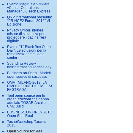
Evento Magirus e VMware
vCenter Operations
Manager 5.0 Tech Express
QRP International presenta:
“PRINCE2 Forum 2012” VI
Edizione
Privacy Officer: idonee
misure di sicurezza per
proteggere i dati nell'era
digitale
Evento "1° Black Box Open
Day": Le soluzioni per la
remotizzazione e i data
center
Spending Review
nell'Information Technology
Business on Open - Modelli
open source di successo
OMAT MILANO 2013: LA
RIVOLUZIONE DIGITALE SI
FA STRADA
Tool open source per le
organizzazioni che hanno
adottato TOGAF: Archi e
CMDBuild
BUSINESS ON OPEN 2013:
Open Gets Real
TecnoWorkshop Taranto
2013
Open Source for Real!