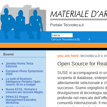
Skip
to
content.
Portale Tecnoteca.it
Search
Eventi
you are here:
tecnoteca.it
»
e
Open Source for Real
Javaday Roma Terza
Edizione
European Plone Symposium
SUSE vi accompagnerà in un v
2009
scoperta di database, enterp
La suite di Business
Intelligence Pentaho Open
attentamente selezionate e che
Source: BI on a budget
successo. Siamo orgogliosi di
Nuova ECDL: formarsi e
divulgazione di tecnologia ope
crescere per lavorare Meglio
PRINCE2 Project
profonde nel mercato dell'off
Management Executive
comunità internazionali. Il mo
Workshop