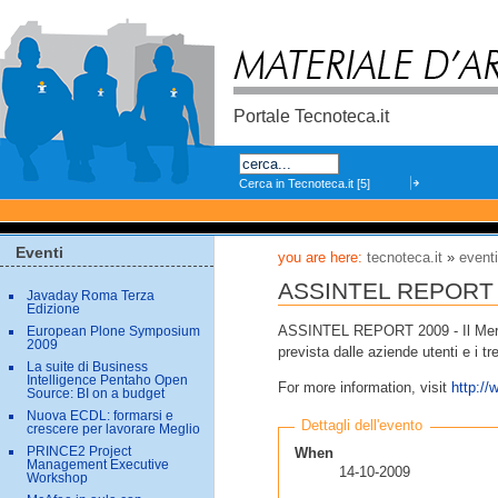
Skip
to
content.
Portale Tecnoteca.it
Search
Eventi
you are here:
tecnoteca.it
»
event
ASSINTEL REPORT 2009
Javaday Roma Terza
Edizione
ASSINTEL REPORT 2009 - Il Mercato
European Plone Symposium
2009
prevista dalle aziende utenti e i tr
La suite di Business
Intelligence Pentaho Open
For more information, visit
http://
Source: BI on a budget
Nuova ECDL: formarsi e
Dettagli dell'evento
crescere per lavorare Meglio
PRINCE2 Project
When
Management Executive
14-10-2009
Workshop