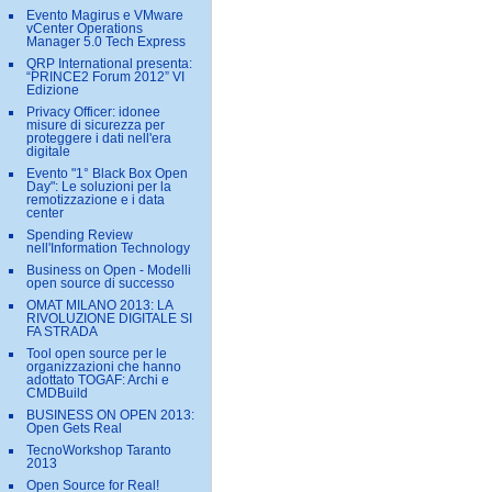
Evento Magirus e VMware
vCenter Operations
Manager 5.0 Tech Express
QRP International presenta:
“PRINCE2 Forum 2012” VI
Edizione
Privacy Officer: idonee
misure di sicurezza per
proteggere i dati nell'era
digitale
Evento "1° Black Box Open
Day": Le soluzioni per la
remotizzazione e i data
center
Spending Review
nell'Information Technology
Business on Open - Modelli
open source di successo
OMAT MILANO 2013: LA
RIVOLUZIONE DIGITALE SI
FA STRADA
Tool open source per le
organizzazioni che hanno
adottato TOGAF: Archi e
CMDBuild
BUSINESS ON OPEN 2013:
Open Gets Real
TecnoWorkshop Taranto
2013
Open Source for Real!