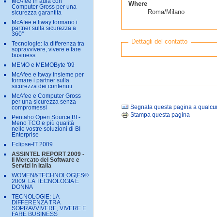
McAfee in aula con
Where
Computer Gross per una
Roma/Milano
sicurezza garantita
McAfee e Itway formano i
partner sulla sicurezza a
360°
Dettagli del contatto
Tecnologie: la differenza tra
sopravvivere, vivere e fare
business
MEMO e MEMOByte '09
McAfee e Itway insieme per
formare i partner sulla
sicurezza dei contenuti
McAfee e Computer Gross
per una sicurezza senza
Segnala questa pagina a qualc
compromessi
Stampa questa pagina
Pentaho Open Source BI -
Meno TCO e più qualità
nelle vostre soluzioni di BI
Enterprise
Eclipse-IT 2009
ASSINTEL REPORT 2009 -
Il Mercato del Software e
Servizi in Italia
WOMEN&TECHNOLOGIES®
2009: LA TECNOLOGIA È
DONNA
TECNOLOGIE: LA
DIFFERENZA TRA
SOPRAVVIVERE, VIVERE E
FARE BUSINESS