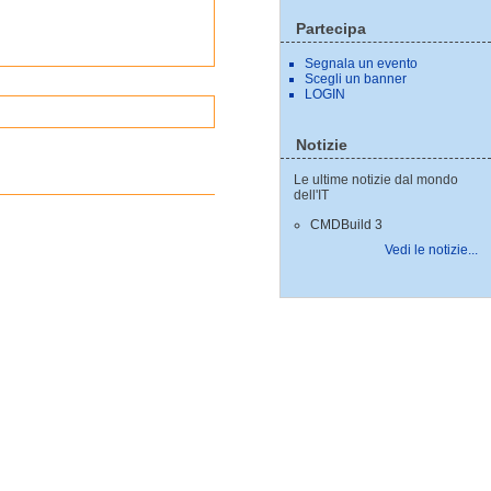
Partecipa
Segnala un evento
Scegli un banner
LOGIN
Notizie
Le ultime notizie dal mondo
dell'IT
CMDBuild 3
Vedi le notizie...