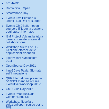
30°MARC
Roma città... Open
Smartphone Day
Evento Live Pentaho &
Jedox - Dai Dati al Budget
Evento CMDBuild: l'open
source e ITIL per la gestione
degli asset informatici
IBM Project Vulcan: la futura
generazione dei sistemi di
collaborazione
Workshop Micro Focus -
Gestione efficace delle
applicazioni aziendali
Liferay Italy Symposium
2011
OpenSource Day 2011
Inno2Days Pavia. Giornata
sull'Innovazione
QRP International presenta
“PRINCE2 and MSP Free
Executive Workshop 2012”
CMDBuild Day 2012
Evento "Magirus Data
Center Hands ON"
Workshop: filosofia e
soluzioni open source per le
PMI