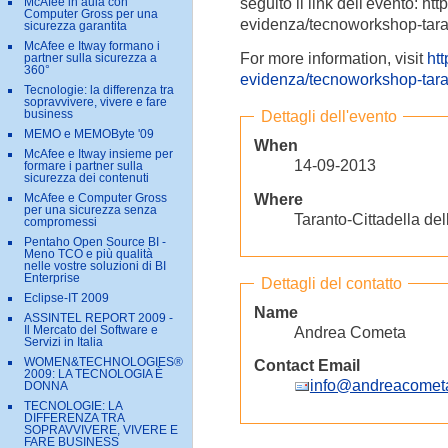
seguito il link dell'evento: ht
McAfee in aula con
Computer Gross per una
evidenza/tecnoworkshop-tara
sicurezza garantita
McAfee e Itway formano i
For more information, visit
htt
partner sulla sicurezza a
360°
evidenza/tecnoworkshop-tara
Tecnologie: la differenza tra
sopravvivere, vivere e fare
Dettagli dell'evento
business
MEMO e MEMOByte '09
When
McAfee e Itway insieme per
14-09-2013
formare i partner sulla
sicurezza dei contenuti
Where
McAfee e Computer Gross
per una sicurezza senza
Taranto-Cittadella del
compromessi
Pentaho Open Source BI -
Meno TCO e più qualità
nelle vostre soluzioni di BI
Enterprise
Dettagli del contatto
Eclipse-IT 2009
Name
ASSINTEL REPORT 2009 -
Andrea Cometa
Il Mercato del Software e
Servizi in Italia
WOMEN&TECHNOLOGIES®
Contact Email
2009: LA TECNOLOGIA È
info@andreacometa
DONNA
TECNOLOGIE: LA
DIFFERENZA TRA
SOPRAVVIVERE, VIVERE E
FARE BUSINESS