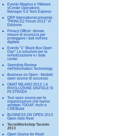
Evento Magirus e VMware
vCenter Operations
Manager 5.0 Tech Express
QRP International presenta:
“PRINCE2 Forum 2012” VI
Edizione
Privacy Officer: idonee
misure di sicurezza per
proteggere i dati nell'era
digitale
Evento "1° Black Box Open
Day": Le soluzioni per la
remotizzazione e i data
center
Spending Review
nell'Information Technology
Business on Open - Modelli
open source di successo
OMAT MILANO 2013: LA
RIVOLUZIONE DIGITALE SI
FA STRADA
Tool open source per le
organizzazioni che hanno
adottato TOGAF: Archi e
CMDBuild
BUSINESS ON OPEN 2013:
Open Gets Real
TecnoWorkshop Taranto
2013
Open Source for Real!