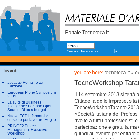
Skip
to
content.
Portale Tecnoteca.it
Search
Eventi
you are here:
tecnoteca.it
»
e
TecnoWorkshop Tara
Javaday Roma Terza
Edizione
European Plone Symposium
Il 14 settembre 2013 si terrà
2009
Cittadella delle Imprese, sita i
La suite di Business
Intelligence Pentaho Open
TecnoWorkshopTaranto 2013,o
Source: BI on a budget
«Società Italiana dei Profess
Nuova ECDL: formarsi e
rivolto a tutti i professionisti
crescere per lavorare Meglio
PRINCE2 Project
partecipazione è gratuita ma è
Management Executive
quindi all'evento per entrare a
Workshop