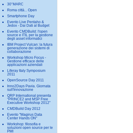
30°MARC
Roma città... Open
Smartphone Day
Evento Live Pentaho &
Jedox - Dai Dati al Budget
Evento CMDBuild: l'open
source e ITIL per la gestione
degli asset informatici
IBM Project Vulcan: la futura
generazione dei sistemi di
collaborazione
Workshop Micro Focus -
Gestione efficace delle
applicazioni aziendali
Liferay Italy Symposium
2011
OpenSource Day 2011
Inno2Days Pavia. Giornata
sull'Innovazione
QRP International presenta
“PRINCE2 and MSP Free
Executive Workshop 2012”
CMDBuild Day 2012
Evento "Magirus Data
Center Hands ON"
Workshop: filosofia e
soluzioni open source per le
PMI