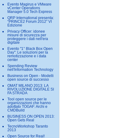
Evento Magirus e VMware
vCenter Operations
Manager 5.0 Tech Express
QRP International presenta:
“PRINCE2 Forum 2012” VI
Edizione
Privacy Officer: idonee
misure di sicurezza per
proteggere i dati nell'era
digitale
Evento "1° Black Box Open
Day": Le soluzioni per la
remotizzazione e i data
center
Spending Review
nell'Information Technology
Business on Open - Modelli
open source di successo
OMAT MILANO 2013: LA
RIVOLUZIONE DIGITALE SI
FA STRADA
Tool open source per le
organizzazioni che hanno
adottato TOGAF: Archi e
CMDBuild
BUSINESS ON OPEN 2013:
Open Gets Real
TecnoWorkshop Taranto
2013
Open Source for Real!