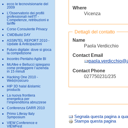
ecco le tecnovisionarie del
Where
2009
Vicenza
L'Osservatorio dei profili
professionali nell'IT -
Competenze, retribuzioni e
tariffe
Corso Consulente Privacy
Dettagli del contatto
CMDBuild DAY
Name
ASSINTEL REPORT 2010 -
Update & Anticipazioni
Paola Verdicchio
Futuro digitale: dove si gioca
la competizione
Contact Email
Incontro Pentaho Agile BI
paola.verdicchio@as
McAfee e Bellucci spiegano
come proteggere l’azienda
Contact Phone
in 15 minuti
027750231/235
Hacking One 2010 -
Web(in)sicuro
HIP 3D halal &islamic
products
La nuova frontiera
energetica per
l’imprenditoria abruzzese
Conferenza GARR 2010
Primo Liferay Italy
Segnala questa pagina a qua
Symposium
Stampa questa pagina
VIEW Conference e
VIEWFest