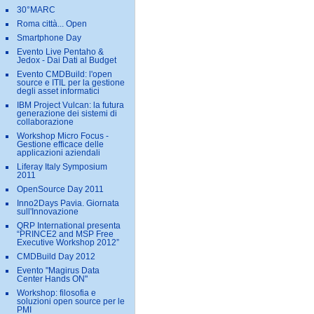
30°MARC
Roma città... Open
Smartphone Day
Evento Live Pentaho &
Jedox - Dai Dati al Budget
Evento CMDBuild: l'open
source e ITIL per la gestione
degli asset informatici
IBM Project Vulcan: la futura
generazione dei sistemi di
collaborazione
Workshop Micro Focus -
Gestione efficace delle
applicazioni aziendali
Liferay Italy Symposium
2011
OpenSource Day 2011
Inno2Days Pavia. Giornata
sull'Innovazione
QRP International presenta
“PRINCE2 and MSP Free
Executive Workshop 2012”
CMDBuild Day 2012
Evento "Magirus Data
Center Hands ON"
Workshop: filosofia e
soluzioni open source per le
PMI