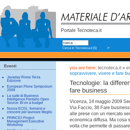
Skip
to
content.
Portale Tecnoteca.it
Search
Eventi
you are here:
tecnoteca.it
»
e
sopravvivere, vivere e fare b
Javaday Roma Terza
Edizione
Tecnologie: la differe
European Plone Symposium
fare business
2009
La suite di Business
Intelligence Pentaho Open
Vicenza, 14 maggio 2009 Sed
Source: BI on a budget
Via Faccio, 38 Fare business, 
Nuova ECDL: formarsi e
crescere per lavorare Meglio
alle prese con un mercato sem
PRINCE2 Project
economica diffusa. Ma cosa s
Management Executive
Workshop
volta che permette di passare 