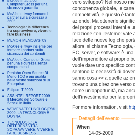
McAfee in aula con
vero sviluppo? Nel nostro mer
Computer Gross per una
concorrenza globale, le carte
sicurezza garantita
competitività, e questo è tant
McAfee e Itway formano i
partner sulla sicurezza a
aziende. Ma ottenerle signifi
360°
dei propri processi interni e
Tecnologie: la differenza
tra sopravvivere, vivere e
relazione con l'esterno: vale 
fare business
luce delle nuove logiche porta
MEMO e MEMOByte '09
allora, si chiama Tecnologia
McAfee e Itway insieme per
formare i partner sulla
PC, server, e software: è una 
sicurezza dei contenuti
dell'imprenditore al proprio 
McAfee e Computer Gross
per una sicurezza senza
vuole dare uno specifico cont
compromessi
sentono la necessità di dove
Pentaho Open Source BI -
Meno TCO e più qualità
sanno cosa >> a quelle azie
nelle vostre soluzioni di BI
trovano una direzione verso c
Enterprise
come un'opportunità, ma ancor
Eclipse-IT 2009
ASSINTEL REPORT 2009 -
dell'investimento per la propria
Il Mercato del Software e
Servizi in Italia
For more information, visit
htt
WOMEN&TECHNOLOGIES®
2009: LA TECNOLOGIA È
DONNA
Dettagli dell'evento
TECNOLOGIE: LA
DIFFERENZA TRA
When
SOPRAVVIVERE, VIVERE E
14-05-2009
FARE BUSINESS