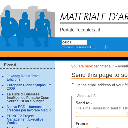
Skip
to
content.
Portale Tecnoteca.it
Search
Eventi
you are here:
tecnoteca.it
»
event
Send this page to 
Javaday Roma Terza
Edizione
Fill in the email address of your f
European Plone Symposium
2009
La suite di Business
Address info
Intelligence Pentaho Open
Source: BI on a budget
Send to
(Required)
Nuova ECDL: formarsi e
The e-mail address to send this lin
crescere per lavorare Meglio
PRINCE2 Project
Management Executive
Workshop
From
(Required)