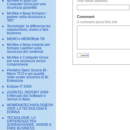
McAfee in aula con
Your email address.
Computer Gross per una
sicurezza garantita
McAfee e Itway formano i
Comment
partner sulla sicurezza a
360°
A comment about this link.
Tecnologie: la differenza tra
sopravvivere, vivere e fare
business
MEMO e MEMOByte '09
McAfee e Itway insieme per
formare i partner sulla
sicurezza dei contenuti
McAfee e Computer Gross
per una sicurezza senza
compromessi
Pentaho Open Source BI -
Meno TCO e più qualità
nelle vostre soluzioni di BI
Enterprise
Eclipse-IT 2009
ASSINTEL REPORT 2009 -
Il Mercato del Software e
Servizi in Italia
WOMEN&TECHNOLOGIES®
2009: LA TECNOLOGIA È
DONNA
TECNOLOGIE: LA
DIFFERENZA TRA
SOPRAVVIVERE, VIVERE E
FARE BUSINESS