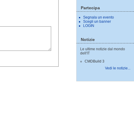
Partecipa
Segnala un evento
Scegli un banner
LOGIN
Notizie
Le ultime notizie dal mondo
dell'IT
CMDBuild 3
Vedi le notizie...