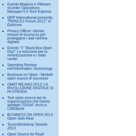
Evento Magirus e VMware
vCenter Operations
Manager 5.0 Tech Express
QRP International presenta:
“PRINCE2 Forum 2012” VI
Edizione
Privacy Officer: idonee
misure di sicurezza per
proteggere i dati nell'era
digitale
Evento "1° Black Box Open
Day": Le soluzioni per la
remotizzazione e i data
center
Spending Review
nell'Information Technology
Business on Open - Modelli
open source di successo
OMAT MILANO 2013: LA
RIVOLUZIONE DIGITALE SI
FA STRADA
Tool open source per le
organizzazioni che hanno
adottato TOGAF: Archi e
CMDBuild
BUSINESS ON OPEN 2013:
Open Gets Real
TecnoWorkshop Taranto
2013
Open Source for Real!