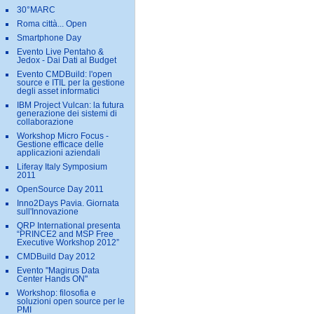
30°MARC
Roma città... Open
Smartphone Day
Evento Live Pentaho &
Jedox - Dai Dati al Budget
Evento CMDBuild: l'open
source e ITIL per la gestione
degli asset informatici
IBM Project Vulcan: la futura
generazione dei sistemi di
collaborazione
Workshop Micro Focus -
Gestione efficace delle
applicazioni aziendali
Liferay Italy Symposium
2011
OpenSource Day 2011
Inno2Days Pavia. Giornata
sull'Innovazione
QRP International presenta
“PRINCE2 and MSP Free
Executive Workshop 2012”
CMDBuild Day 2012
Evento "Magirus Data
Center Hands ON"
Workshop: filosofia e
soluzioni open source per le
PMI