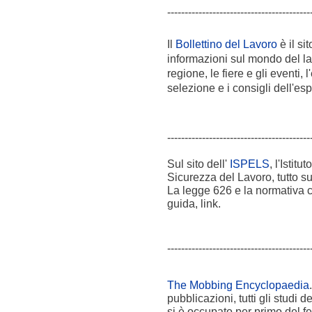
-----------------------------------------
Il
Bollettino del Lavoro
è il si
informazioni sul mondo del la
regione, le fiere e gli eventi, 
selezione e i consigli dell'esp
-----------------------------------------
Sul sito dell'
ISPELS
, l'Istit
Sicurezza del Lavoro, tutto su
La legge 626 e la normativa co
guida, link.
-----------------------------------------
The Mobbing Encyclopaedia
pubblicazioni, tutti gli studi
si è occupato per primo del f