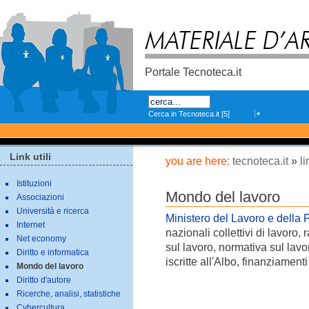
Skip
to
content.
Portale Tecnoteca.it
Search
Link utili
you are here:
tecnoteca.it
»
li
Istituzioni
Mondo del lavoro
Associazioni
Università e ricerca
Ministero del Lavoro e della
Internet
nazionali collettivi di lavoro
Net economy
sul lavoro, normativa sul lavo
Diritto e informatica
iscritte all'Albo, finanziamenti 
Mondo del lavoro
Diritto d'autore
Ricerche, analisi, statistiche
Cybercultura